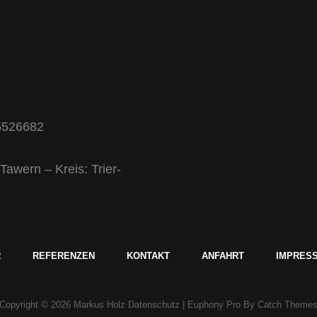
25526682
wern – Kreis: Trier-
R
REFERENZEN
KONTAKT
ANFAHRT
IMPRESS
Copyright © 2026
Markus Holz
Datenschutz
|
Euphony Pro By
Catch Theme