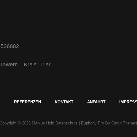
25526682
wern – Kreis: Trier-
R
REFERENZEN
KONTAKT
ANFAHRT
IMPRESS
Copyright © 2026
Markus Holz
Datenschutz
|
Euphony Pro By
Catch Theme